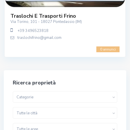
Traslochi E Trasporti Frino
Via Torino, 101 - 18027 Pontedassio (IM)
+39 3496523818
traslochifrino@gmail.com
0 annunci
Ricerca proprietà
Categorie
Tutte le città
Tutte le aree