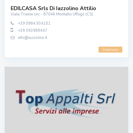
EDILCASA Srls Di Iazzolino Attilio
Viale Trieste snc - 87046 Montalto Uffugo (CS)
+39 0984.934101
+39 393989447
info@iazzolino.it
0 annunci