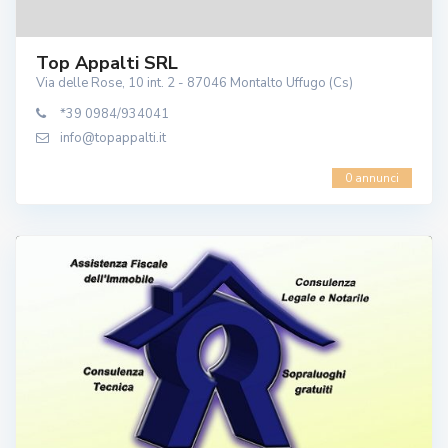
Top Appalti SRL
Via delle Rose, 10 int. 2 - 87046 Montalto Uffugo (Cs)
*39 0984/934041
info@topappalti.it
0 annunci