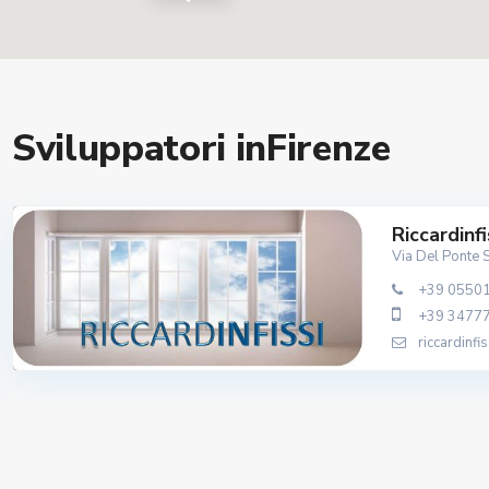
Sviluppatori inFirenze
Riccardinf
Via Del Ponte 
+39 0550
+39 3477
riccardinf