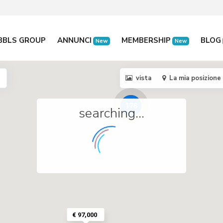
BBLS GROUP
ANNUNCI
MEMBERSHIP
BLOG
New
New
vista
La mia posizione
176
searching...
€ 97,000