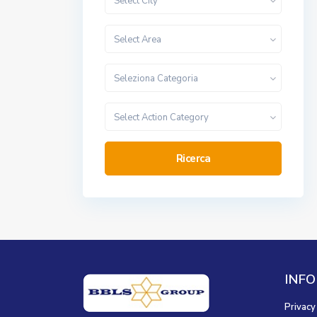
Select City
Select Area
Seleziona Categoria
Select Action Category
Ricerca
INFO
Privacy