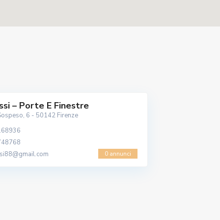
issi – Porte E Finestre
Sospeso, 6 - 50142 Firenze
168936
748768
0 annunci
issi88@gmail.com