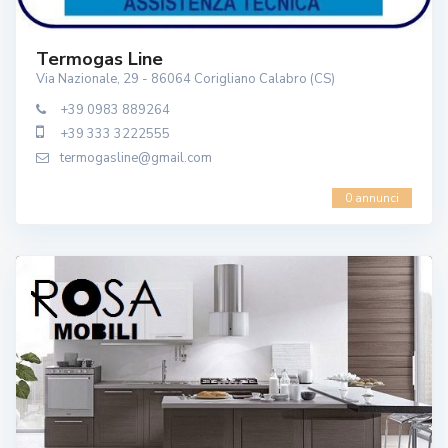
Termogas Line
Via Nazionale, 29 - 86064 Corigliano Calabro (CS)
+39 0983 889264
+39 333 3222555
termogasline@gmail.com
0 annunci