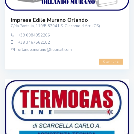
Impresa Edile Murano Orlando
C/da Pantalia, 110/B 87041 S. Giacomo d'Acri (CS)
+39 0984952206
+39 3467562182
orlando.murano@hotmail.com
0 annunci