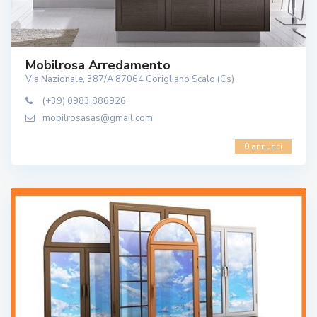
Mobilrosa Arredamento
Via Nazionale, 387/A 87064 Corigliano Scalo (Cs)
(+39) 0983.886926
mobilrosasas@gmail.com
0 annunci