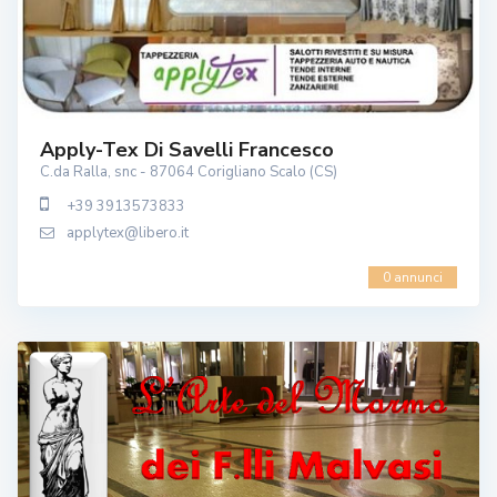
Apply-Tex Di Savelli Francesco
C.da Ralla, snc - 87064 Corigliano Scalo (CS)
+39 3913573833
applytex@libero.it
0 annunci