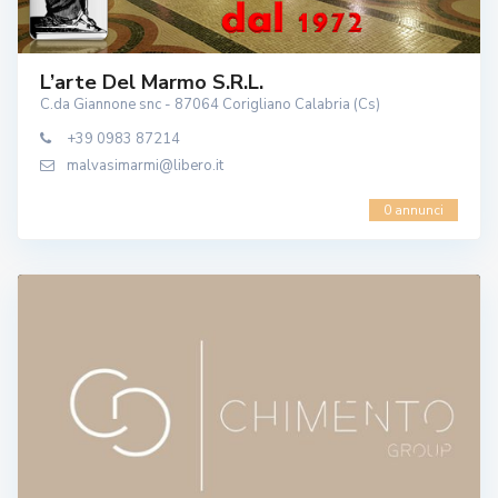
L’arte Del Marmo S.r.l.
C.da Giannone snc - 87064 Corigliano Calabria (Cs)
+39 0983 87214
malvasimarmi@libero.it
0 annunci