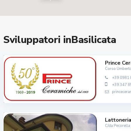
Sviluppatori inBasilicata
Prince Ce
Corso Umberto 
+39 0981
+39 347 
princecera
Lattoneria 
C/da Pecorella