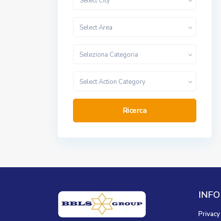
Select City
Select Area
Seleziona Categoria
Select Action Category
Ricerca
INFO
Privacy