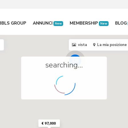
BBLS GROUP
ANNUNCI
MEMBERSHIP
BLOG
New
New
vista
La mia posizione
176
searching...
€ 97,000