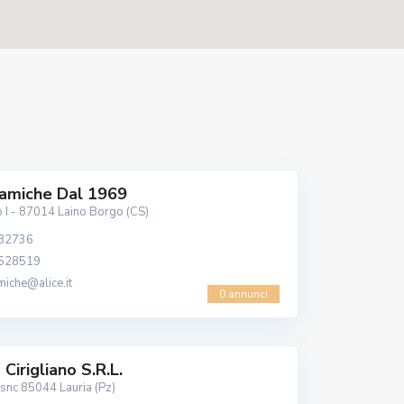
ramiche Dal 1969
I - 87014 Laino Borgo (CS)
 82736
8528519
miche@alice.it
0 annunci
Cirigliano S.r.l.
 snc 85044 Lauria (Pz)