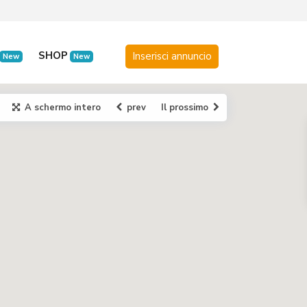
SHOP
New
New
A schermo intero
prev
Il prossimo