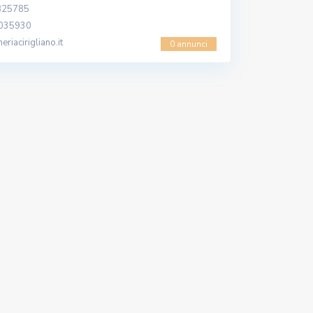
825785
5035930
eriacirigliano.it
0 annunci