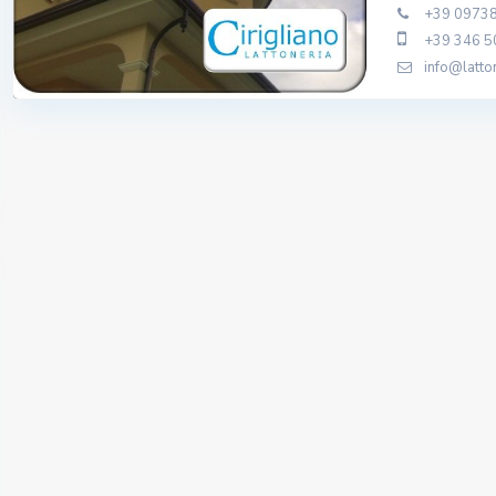
+39 0973
+39 346 
info@latton